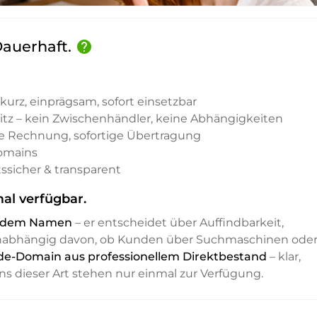
 Dauerhaft.
help
kurz, einprägsam, sofort einsetzbar
sitz – kein Zwischenhändler, keine Abhängigkeiten
e Rechnung, sofortige Übertragung
Domains
ssicher & transparent
al verfügbar.
it dem Namen
– er entscheidet über Auffindbarkeit,
unabhängig davon, ob Kunden über Suchmaschinen ode
 .de-Domain aus professionellem Direktbestand
– klar,
ns dieser Art stehen nur einmal zur Verfügung.