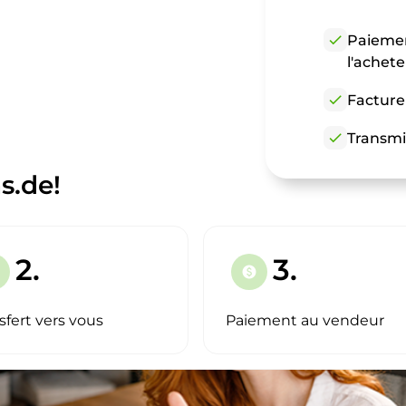
check
Paiemen
l'achet
check
Facture
check
Transmi
s.de!
2.
3.
paid
sfert vers vous
Paiement au vendeur