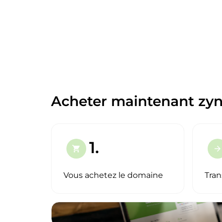
Acheter maintenant zyn
1.
shopping_cart
arrow_forward
Vous achetez le domaine
Tran